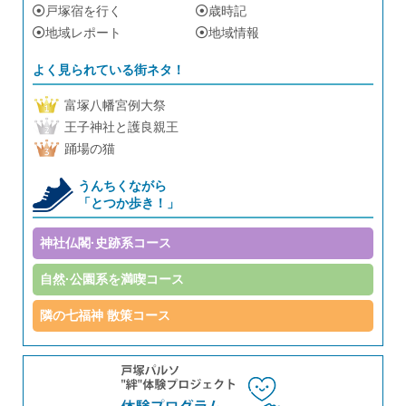
戸塚宿を行く
歳時記
地域レポート
地域情報
よく見られている街ネタ！
富塚八幡宮例大祭
王子神社と護良親王
踊場の猫
うんちくながら
「とつか歩き！」
神社仏閣·史跡系コース
自然·公園系を満喫コース
隣の七福神 散策コース