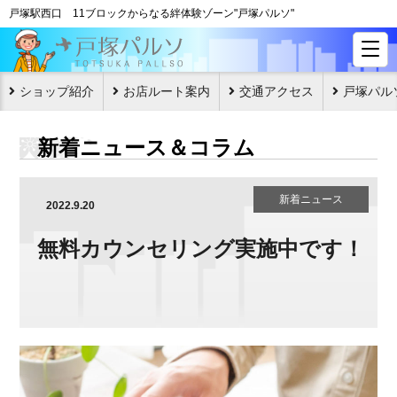
戸塚駅西口 11ブロックからなる絆体験ゾーン"戸塚パルソ"
ショップ紹介
お店ルート案内
交通アクセス
戸塚パル
新着ニュース＆コラム
新着ニュース
2022.9.20
無料カウンセリング実施中です！