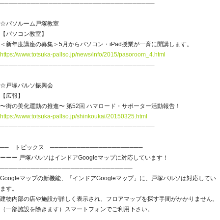
───────────────────────────────────
☆パソルーム戸塚教室
【パソコン教室】
＜新年度講座の募集＞5月からパソコン・iPad授業が一斉に開講します。
https://www.totsuka-pallso.jp/news/info/2015/pasoroom_4.html
───────────────────────────────────
☆戸塚パルソ振興会
【広報】
〜街の美化運動の推進〜 第52回 ハマロード・サポーター活動報告！
https://www.totsuka-pallso.jp/shinkoukai/20150325.html
───────────────────────────────────
── トピックス ─────────────────────
ーーー 戸塚パルソはインドアGoogleマップに対応しています！
──────────────────────────────
Googleマップの新機能、「インドアGoogleマップ」に、戸塚パルソは対応してい
ます。
建物内部の店や施設が詳しく表示され、フロアマップを探す手間がかかりません。
（一部施設を除きます）スマートフォンでご利用下さい。