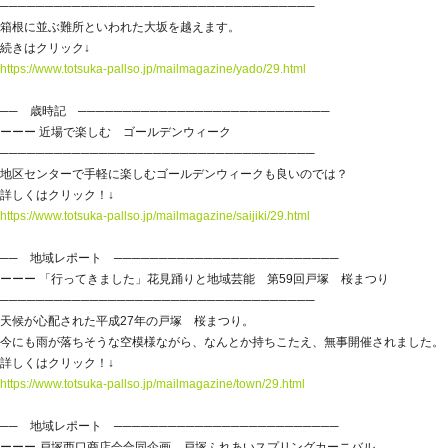
───────────────────────────────────
箱根に並ぶ難所といわれた大坂を越えます。
続きはクリック↓
https://www.totsuka-pallso.jp/mailmagazine/yado/29.html
── 歳時記 ────────────────────────────
ーーー 近場で楽しむ ゴールデンウィーク
───────────────────────────────────
地区センターで手軽に楽しむゴールデンウィークも良いのでは？
詳しくはクリック！↓
https://www.totsuka-pallso.jp/mailmagazine/saijiki/29.html
── 地域レポート ─────────────────────────
ーーー 「行ってきました」花見踊りと地域芸能 第59回戸塚 桜まつり
───────────────────────────────────
天候が心配された平成27年の戸塚 桜まつり。
今にも雨が落ちそうな空模様ながら、なんとか持ちこたえ、無事開催されました。
詳しくはクリック！↓
https://www.totsuka-pallso.jp/mailmagazine/town/29.html
── 地域レポート ─────────────────────────
ーーー 戸塚西口商店会合同企画 戸塚ふれあいスプリングカーニバル