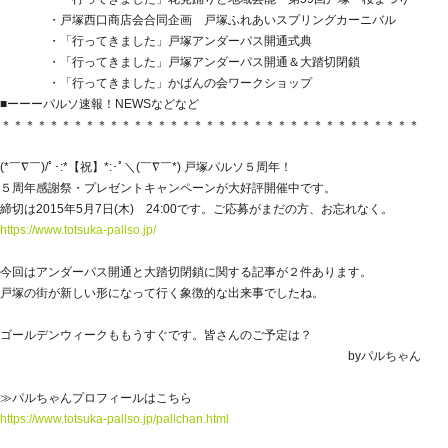
・戸塚西口商店会合同企画 戸塚ふれあいスプリングカーニバル
・「行ってきました」戸塚アンダーパス開通式典
・「行ってきました」戸塚アンダーパス開通＆大踏切閉鎖
・「行ってきました」かばんの会ワークショップ
■ーーーパルソ速報！NEWSなどなど
＊＊＊＊＊＊＊＊＊＊＊＊＊＊＊＊＊＊＊＊＊＊＊＊＊＊＊＊＊＊＊＊＊＊＊
(*￣∇￣)/ﾟ･:*【祝】*:･ﾟ＼(￣∇￣*) 戸塚パルソ５周年！
５周年感謝祭・プレゼントキャンペーンが大好評開催中です。
締切は2015年5月7日(木) 24:00です。ご応募がまだの方、お忘れなく。
https://www.totsuka-pallso.jp/
今回はアンダーパス開通と大踏切閉鎖に関する記事が２件あります。
戸塚の街が新しい形になって行く象徴的な出来事でしたね。
ゴールデンウィークももうすぐです。皆さんのご予定は？
byパルちゃん
≫パルちゃんプロフィールはこちら
https://www.totsuka-pallso.jp/pallchan.html