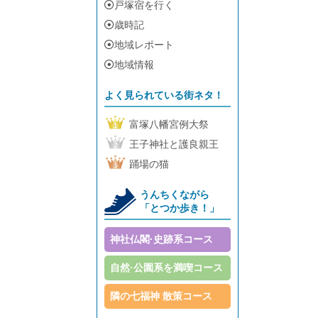
戸塚宿を行く
歳時記
地域レポート
地域情報
よく見られている街ネタ！
富塚八幡宮例大祭
王子神社と護良親王
踊場の猫
うんちくながら
「とつか歩き！」
神社仏閣·史跡系コース
自然·公園系を満喫コース
隣の七福神 散策コース