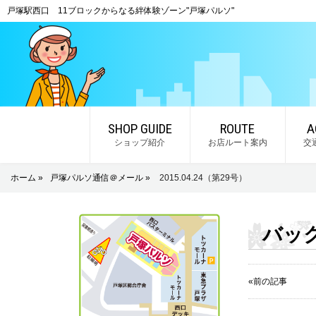
戸塚駅西口 11ブロックからなる絆体験ゾーン"戸塚パルソ"
SHOP GUIDE
ROUTE
A
ショップ紹介
お店ルート案内
交
ホーム »
戸塚パルソ通信＠メール »
2015.04.24（第29号）
バッ
«前の記事