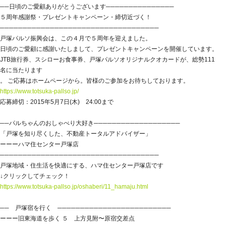
──日頃のご愛顧ありがとうございます───────────────
５周年感謝祭・プレゼントキャンペーン・締切近づく！
───────────────────────────────────
戸塚パルソ振興会は、この４月で５周年を迎えました。
日頃のご愛顧に感謝いたしまして、プレゼントキャンペーンを開催しています。
JTB旅行券、スシローお食事券、戸塚パルソオリジナルクオカードが、総勢111
名に当たります
。 ご応募はホームページから。皆様のご参加をお待ちしております。
https://www.totsuka-pallso.jp/
応募締切：2015年5月7日(木) 24:00まで
──パルちゃんのおしゃべり大好き───────────────────
「戸塚を知り尽くした、不動産トータルアドバイザー」
ーーーハマ住センター戸塚店
───────────────────────────────────
戸塚地域・住生活を快適にする、ハマ住センター戸塚店です
↓クリックしてチェック！
https://www.totsuka-pallso.jp/oshaberi/11_hamaju.html
── 戸塚宿を行く ─────────────────────────
ーーー旧東海道を歩く ５ 上方見附〜原宿交差点