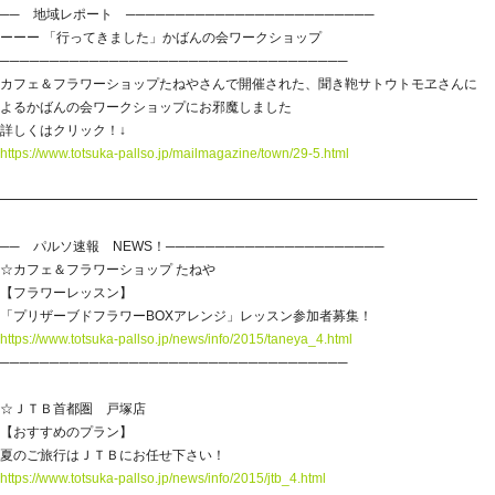
── 地域レポート ─────────────────────────
ーーー 「行ってきました」かばんの会ワークショップ
───────────────────────────────────
カフェ＆フラワーショップたねやさんで開催された、聞き鞄サトウトモヱさんに
よるかばんの会ワークショップにお邪魔しました
詳しくはクリック！↓
https://www.totsuka-pallso.jp/mailmagazine/town/29-5.html
━━━━━━━━━━━━━━━━━━━━━━━━━━━━━━━━━━━━
── パルソ速報 NEWS！──────────────────────
☆カフェ＆フラワーショップ たねや
【フラワーレッスン】
「プリザーブドフラワーBOXアレンジ」レッスン参加者募集！
https://www.totsuka-pallso.jp/news/info/2015/taneya_4.html
───────────────────────────────────
☆ＪＴＢ首都圏 戸塚店
【おすすめのプラン】
夏のご旅行はＪＴＢにお任せ下さい！
https://www.totsuka-pallso.jp/news/info/2015/jtb_4.html