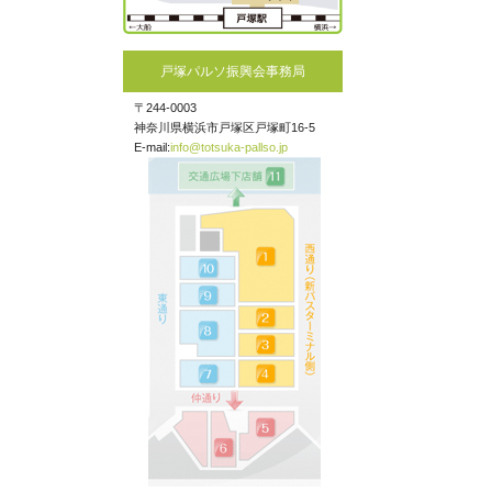
戸塚パルソ振興会事務局
〒244-0003
神奈川県横浜市戸塚区戸塚町16-5
E-mail:
info@totsuka-pallso.jp