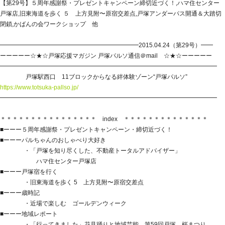
【第29号】５周年感謝祭・プレゼントキャンペーン締切近づく！,ハマ住センター
戸塚店,旧東海道を歩く ５ 上方見附〜原宿交差点,戸塚アンダーパス開通＆大踏切
閉鎖,かばんの会ワークショップ 他
━━━━━━━━━━━━━━━━━━━━━━━2015.04.24（第29号）━━
ーーーーー☆★☆戸塚応援マガジン 戸塚パルソ通信＠mail ☆★☆ーーーーー
━━━━━━━━━━━━━━━━━━━━━━━━━━━━━━━━━━━━
戸塚駅西口 11ブロックからなる絆体験ゾーン“戸塚パルソ”
https://www.totsuka-pallso.jp/
━━━━━━━━━━━━━━━━━━━━━━━━━━━━━━━━━━━━
＊＊＊＊＊＊＊＊＊＊＊＊＊＊＊＊ index ＊＊＊＊＊＊＊＊＊＊＊＊＊＊
■ーーー５周年感謝祭・プレゼントキャンペーン・締切近づく！
■ーーーパルちゃんのおしゃべり大好き
・「戸塚を知り尽くした、不動産トータルアドバイザー」
ハマ住センター戸塚店
■ーーー戸塚宿を行く
・旧東海道を歩く 5 上方見附〜原宿交差点
■ーーー歳時記
・近場で楽しむ ゴールデンウィーク
■ーーー地域レポート
・「行ってきました」花見踊りと地域芸能 第59回戸塚 桜まつり