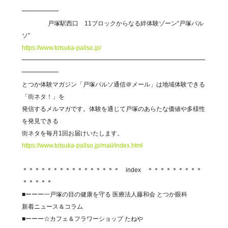
━━━━━━
戸塚駅西口 11ブロックからなる絆体験ゾーン“戸塚パル
ソ”
https://www.totsuka-pallso.jp/
━━━━━━━━━━━━━━━━━━━━━━━━━━━━━━
━━━━━━
とつか体験マガジン「戸塚パルソ通信＠メール」は地域体験できる
「街ネタ！」を
発信するメルマガです。体験を通じて戸塚のあらたな価値や多様性
を発見できる
街ネタを毎月1回お届けいたします。
https://www.totsuka-pallso.jp/mail/index.html
＊＊＊＊＊＊＊＊＊＊＊＊＊＊＊＊ index ＊＊＊＊＊＊＊＊＊
＊＊＊＊＊
■ーーー一戸塚の目の健康を守る 医療法人藤和会 とつか眼科
新着ニュース＆コラム
■ーーー☆カフェ＆フラワーショップ たねや