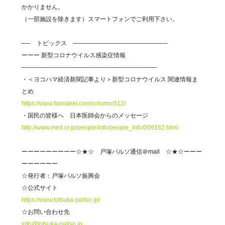
かかりません。
（一部施設を除きます）スマートフォンでご利用下さい。
── トピックス ─────────────────────
ーーー 新型コロナウイルス感染症情報
──────────────────────────────
・＜ヨコハマ経済新聞記事より＞新型コロナウイルス 関連情報ま
とめ
https://www.hamakei.com/column/312/
・国民の皆様へ 日本医師会からのメッセージ
http://www.med.or.jp/people/info/people_info/009162.html
ーーーーーーーーー☆★☆ 戸塚パルソ通信＠mail ☆★☆ーーー
ーーーーーー
☆発行者：戸塚パルソ振興会
☆公式サイト
https://www.totsuka-pallso.jp/
☆お問い合わせ先
info@totsuka-pallso.jp