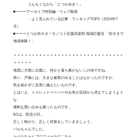
うんちくながら「とつか歩き！」
■ーーーアーカイブ特別編・ウェブ散策
・よく見られている記事 ランキングTOP3（2024年7
月）
■ーーーとつか街ネタ！モノコト応援倶楽部 地域応援活 「街ネタで
地域体験！」
＊＊＊＊＊＊＊＊＊＊＊＊＊＊＊＊＊＊＊＊＊＊＊＊＊＊＊＊＊＊
＊＊＊＊＊
地震に大雨に台風に、何かと落ち着かないこの頃ですね。
幸い、戸塚には、大きな被害の出ることはなかったのですが、
気を抜かずに災害に備えたいものです。
とはいえ、トイレットペーパーやお米が店頭から消えてしまうよう
な、
過剰な買い占めも困ったものです。
9/1は、防災の日。
正しく怖がり、正しく対策をしていきましょう。
パルちゃんでした。
≫パルちゃんプロフィールはこちら